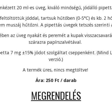
mkézett 20 ml-es üveg, kiváló minőségű, jódálló pipett
feltöltöttük jóddal, tartsuk hűtőben (0-5°C) és kb. 2 h
em muszáj hűtőzni. A pipettás üve
gek t
etszés szerinti
ében az üveg nyakát és peremét a kupak visszacsavará
szárazra papírszalvétával.
petta 7 mg ±15% jódot szolgáltat cseppenként. (Mind L
verzió.)
A termék üres, nincs megtöltve!
Ára: 250 Ft / darab
MEGRENDELÉS