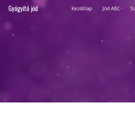
Gyógyító jód
Kezdőlap
Jód ABC
S
Sk