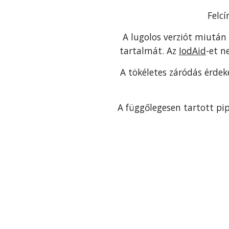
Felcí
A lugolos verziót miután 
tartalmát. Az
IodAid
-et n
A tökéletes záródás érdek
A függőlegesen tartott pi