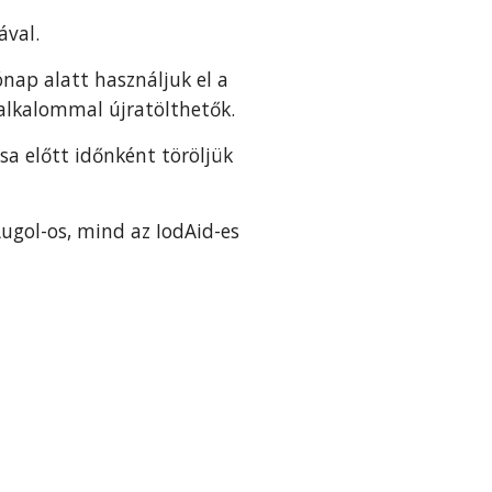
ával.
ónap alatt használjuk el a
 alkalommal újratölthetők.
sa előtt időnként töröljük
ugol-os, mind az IodAid-es