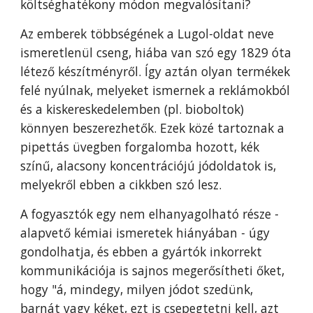
költséghatékony módon megvalósítani?
Az emberek többségének a Lugol-oldat neve
ismeretlenül cseng, hiába van szó egy 1829 óta
létező készítményről. Így aztán olyan termékek
felé nyúlnak, melyeket ismernek a reklámokból
és a kiskereskedelemben (pl. bioboltok)
könnyen beszerezhetők. Ezek közé tartoznak a
pipettás üvegben forgalomba hozott, kék
színű, alacsony koncentrációjú jódoldatok is,
melyekről ebben a cikkben szó lesz.
A fogyasztók egy nem elhanyagolható része -
alapvető kémiai ismeretek hiányában - úgy
gondolhatja, és ebben a gyártók inkorrekt
kommunikációja is sajnos megerősítheti őket,
hogy "á, mindegy, milyen jódot szedünk,
barnát vagy kéket, ezt is csepegtetni kell, azt