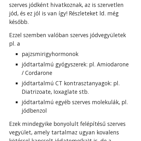
szerves jódként hivatkoznak, az is szervetlen
jód, és ez jól is van így! Részleteket
ld. még
később
.
Ezzel szemben valóban szerves jódvegyületek
pl. a
pajzsmirigyhormonok
jódtartalmú gyógyszerek: pl. Amiodarone
/ Cordarone
jódtartalmú CT kontrasztanyagok: pl.
Diatrizoate, Ioxaglate stb.
jódtartalmú egyéb szerves molekulák, pl.
jódbenzol
Ezek mindegyike bonyolult felépítésű szerves
vegyület, amely tartalmaz ugyan kovalens
kötéssel kapcsolt jódatomo(ka)t is, de a