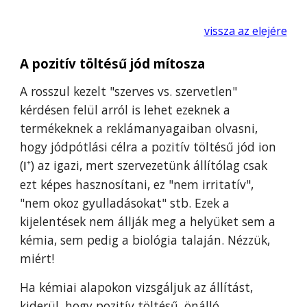
vissza az elejére
A pozitív töltésű jód mítosza
A rosszul kezelt "szerves vs. szervetlen"
kérdésen felül
arról is lehet ezeknek a
termékeknek a
reklám
anyagaiban olvasni,
hogy jódpótlási célra a pozitív töltésű jód ion
(
) az igazi, mert szervezetünk állítólag csak
I
+
ezt képes hasznosítani, ez "nem irritatív",
"nem okoz gyulladásokat" stb. Eze
k
a
kijelentések
n
em állj
ák
meg a hely
üket
sem a
kémia, sem pedig a biológia
talaján
. Nézzük,
miért!
Ha kémiai alapokon vizsgáljuk az állítást,
kiderül, hogy pozitív töltésű
,
önálló