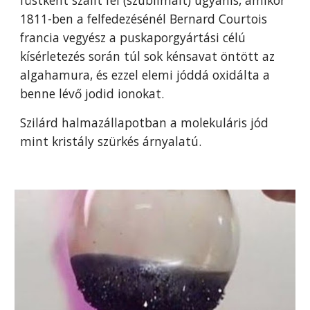
füstként szállt fel (szublimált) ugyanis, amikor
1811-ben a felfedezésénél Bernard Courtois
francia vegyész a puskaporgyártási célú
kísérletezés során túl sok kénsavat öntött az
algahamura, és ezzel elemi jóddá oxidálta a
benne lévő jodid ionokat.
Szilárd halmazállapotban a molekuláris jód
mint kristály szürkés árnyalatú.