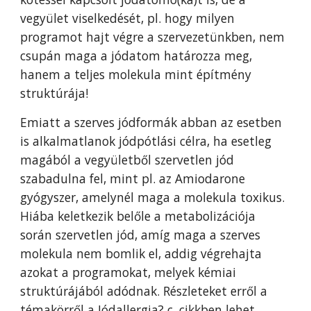
vegyület viselkedését, pl. hogy milyen
programot hajt végre a szervezetünkben, nem
csupán maga a jódatom határozza meg,
hanem a teljes molekula mint építmény
struktúrája!
Emiatt a szerves jódformák abban az esetben
is alkalmatlanok jódpótlási célra, ha esetleg
magából a vegyületből szervetlen jód
szabadulna fel, mint pl. az Amiodarone
gyógyszer, amelynél maga a molekula toxikus.
Hiába keletkezik belőle a
metabolizációja
során szervetlen jód
, amíg maga a szerves
molekula nem bomlik el, addig végrehajta
azokat a programokat, melyek kémiai
struktúrájából adódnak. Részleteket erről a
témakörről a
Jódallergia
?
c. cikkben lehet