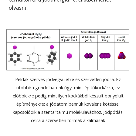
olvasni.
Példák szerves jódvegyületre és szervetlen jódra. Ez
utóbbira gondolhatunk úgy, mint építőkockákra, ez
előbbiekre pedig mint ilyen kockákból készült bonyolult
építményekre: a jódatom bennük kovalens kötéssel
kapcsolódik a széntartalmú molekulavázhoz. Jódpótlási
célra a szervetlen formák alkalmasak