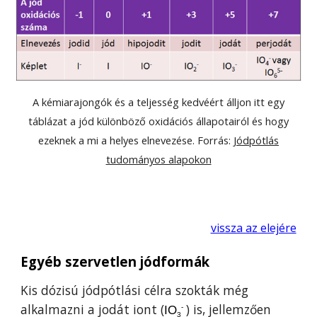
A kémiarajongók és a teljesség
kedvéért
álljon itt egy
táblázat a jód különböző oxidációs állapotairól és hogy
ezeknek a mi a helyes elnevezése. Forrás:
Jódpótlás
tudományos alapokon
vissza az elejére
Egyéb szervetlen jódformák
Kis dózisú j
ódpótlási célra szokták még
alkalmazni a jodát iont (
) is, jellemzően
IO
-
3