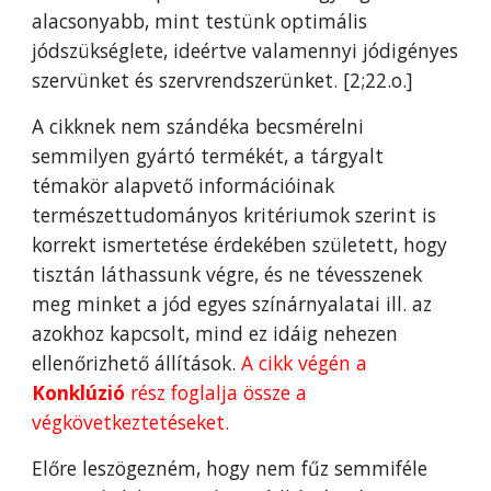
alacsonyabb, mint testünk optimális
jódszükséglete, ideértve valamennyi jódigényes
szervünket és szervrendszerünket.
[
2;
22.o.]
A cikknek nem szándéka becsmérelni
semmilyen gyártó termékét, a tárgyalt
témakör alapvető információinak
természettudományos kritériumok szerint is
korrekt ismertetése érdekében született, hogy
tisztán láthassunk végre, és ne tévesszenek
meg minket a jód egyes színárnyalatai ill. az
azokhoz kapcsolt, mind ez idáig nehezen
ellenőrizhető állítások.
A cikk végén a
Konklúzió
rész foglalja össze a
végkövetkeztetéseket.
Előre leszögezném, hogy nem fűz semmiféle