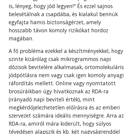
is, lényeg, hogy jód legyen!" És ezzel sajnos
belesétálnak a csapdába, és kialakul bennük
egyfajta hamis biztonságérzet, amely
hosszabb távon komoly rizikókat hordoz
magában.
A fő probléma ezekkel a készítményekkel, hogy
szinte kizárólag csak mikrogrammos napi
dózisok bevitelére alkalmasak, ortomolekuláris
jódpótlásra nem vagy csak igen komoly anyagi
ráfordítás mellett. Online vagy nyomtatott
brosúráikban úgy hivatkoznak az RDA-ra
(irányadó napi beviteli érték), mint
megkérdőjelezhetetlen előírásra és az emberi
szervezet számára ideális mennyiségre. Arra az
RDA-ra, amiről mára kiderült, hogy súlyos
tévedésen alapszik és kb. két nagyságrenddel