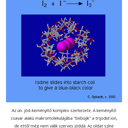
Az ún. jód-keményítő komplex szerkezete. A keményítő
csavar alakú makromolekulájába "bebújik" a trijodid ion,
de ettől még nem válik szerves jóddá. Az oldat színe