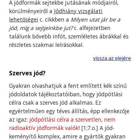
A jódformák sejtekbe jutásának módjairól,
körülményeiről a
Jódhiány vizsgálati
lehetőségei
c. cikkben a
Milyen utat jár be a
jód, míg a sejtjeinkbe jut?
c. alfejezetben
találunk bővebb infót, szemléletes ábrákkal és
részletes szakmai leírásokkal.
vissza az elejére
Szerves jód?
Gyakran olvashatjuk a fent említett kék színű
jódoldatok tájékoztatóiban, hogy jódpótlási
célra csak a szerves jód alkalmas. Ez
egyértelműen egy téves állítás, épp ellenkezője
az igaz:
jódpótlási célra a szervetlen, nem
radioaktív jódformák valók
! [1;7.o.] A jód-
keményítő komplex, amire a gyártók gyakran