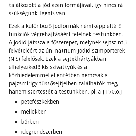
találkozott a jód ezen formájával, így nincs rá
szükségünk. Igenis van!
Ezek a különböző jódformák némiképp eltérő
funkciók végrehajtásáért felelnek testünkben.
A jodid játssza a főszerepet, melynek sejtszintű
felvételéért az ún. nátrium-jodid szimporterek
(NIS) felelősek. Ezek a sejtekhártyákban
elhelyezkedő kis szivattyúk és a
közhiedelemmel ellentétben nemcsak a
pajzsmirigy tüszősejtjeiben találhatók meg,
hanem szerteszét a testünkben, pl. a [1;70.o.]
petefészkekben
mellekben
bőrben
idegrendszerben