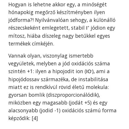
Hogyan is lehetne akkor egy
, a minőségét
hónapokig megőrző készítményben ilyen
jódforma?! Nyilvánvalóan sehogy, a különálló
részecskeként emlegetett, stabil
jódion egy
I
+
mítosz, hiába díszeleg nagy betűkkel egyes
termékek címkéjén.
Vannak olyan
, viszonylag ismertebb
vegyületek, melyben a jód oxidációs száma
szintén +1: ilyen a hipojodit ion (
), ami a
IO
-
hipojódossav származéka, de instabilitása
miatt ez is rendkívül rövid életű molekula
:
gyorsan bomlik
(
diszproporcionálódik
),
miközben egy magasabb (jodát +5) és egy
alacsonyabb (jodid -1) oxidációs számú forma
képződik: [
4
]