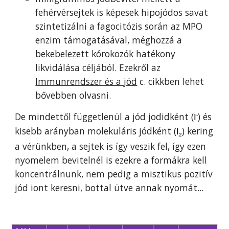
fehérvérsejtek is képesek hipojódos savat
szintetizálni a fagocitózis során az MPO
enzim támogatásával, méghozzá a
bekebelezett kórokozók hatékony
likvidálása céljából. Ezekről az
Immunrendszer és a jód
c. cikkben lehet
bővebben olvasni.
De mindettől függetlenül a jód jodidként (
) és
I
-
kisebb arányban molekuláris jódként (
) kering
I
2
a vérünkben, a sejtek is így veszik fel,
így ezen
nyomelem
bevitelnél is ezekre a formákra kell
koncentrálnunk, nem pedig a
misztikus
pozitív
jód iont keresn
i, bottal ütve annak nyomát...