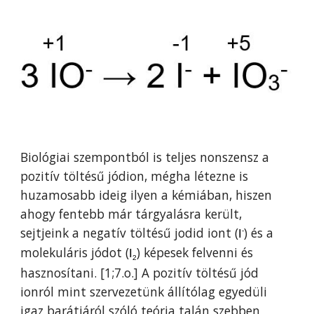
Biológiai szempontból
i
s teljes nonszensz a
pozitív töltésű jódion, mégha létezne is
huzamosabb ideig ilyen a kémiában, hiszen
ahogy fentebb már tárgyalásra került,
sejtjeink a negatív töltésű jodid iont (
) és a
I
-
molekuláris jódot (
) képesek felvenni és
I
2
hasznosítani. [1
;
7.o.]
A
pozitív töltésű jód
ionr
ól mint szervezetünk állítólag
egyedüli
igaz barátjáról szóló teória talán szebben