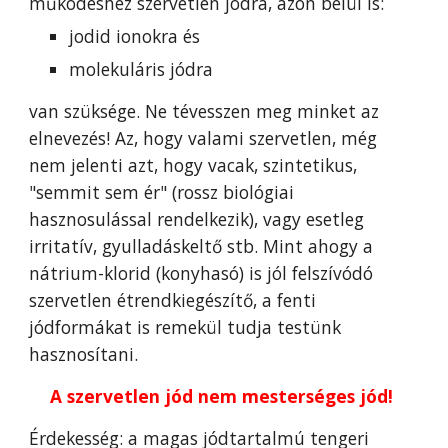
működéshez szervetlen jódra, azon belül is:
jodid ionokra és
molekuláris jódra
van szüksége. Ne tévesszen meg minket az
elnevezés! Az, hogy valami szervetlen, még
nem jelenti azt, hogy vacak, szintetikus,
"semmit sem ér" (rossz biológiai
hasznosulással rendelkezik), vagy esetleg
irritatív, gyulladáskeltő stb. Mint ahogy a
nátrium-klorid (konyhasó) is jól felszívódó
szervetlen étrendkiegészítő, a fenti
jódformákat is remekül tudja testünk
hasznosítani.
A szervetlen jód nem mesterséges jód!
Érdekesség: a magas jódtartalmú tengeri