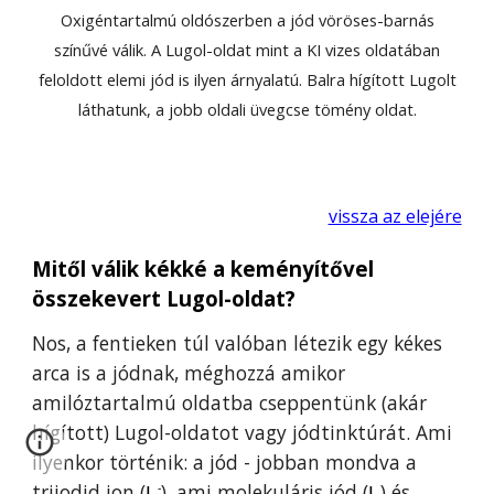
Oxigéntartalmú oldószerben a jód vöröses-barnás
színűvé válik. A Lugol-oldat mint a KI vizes oldatában
feloldott elemi jód is ilyen árnyalatú. Balra hígított Lugolt
láthatunk, a jobb oldali üvegcse tömény oldat.
vissza az elejére
Mitől válik kékké a keményítővel
összekevert Lugol-oldat?
Nos, a fentieken túl valóban létezik egy kékes
arca is a jódnak, méghozzá amikor
amilóztartalmú oldatba cseppentünk (akár
hígított) Lugol-oldatot vagy jódtinktúrát.
Ami
ilyenkor történik: a jód - jobban mondva a
trijodid ion (
), ami molekuláris jód (
) és
I
I
-