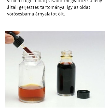
vízben
(
Lugol-oldat) viszont megváltozik a fény
általi gerjesztés tartománya, így az oldat
vörösesbarna árnyalatot ölt.