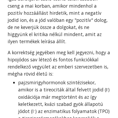
cseng a mai korban, amikor mindenhol a
pozitív hozzáállást
h
irdetik, mint a negatív
jodid ion,
és a
jód valóban egy "pozitív" dolog
,
de ne keverjük össze a dolgokat, és ne
higgyünk el kritika nélkül mindent, amit az
ilyen termékek leírása állít.
A korrektség jegyében meg kell jegyezni, hogy
a
hipoj
ódos sav létező és fontos funkciókkal
rendelkező vegyület az emberi szervezetben is,
mégha rövid életű is
:
pajzsmirigyhormonok szintézisekor,
amikor is a tireociták által felvett jodid (
)
I
-
oxidációja már megtörtént és az így
keletkezett, kvázi szabad gyök állapotú
jódot (I˙) az enzimatikus folyamatok (TPO)