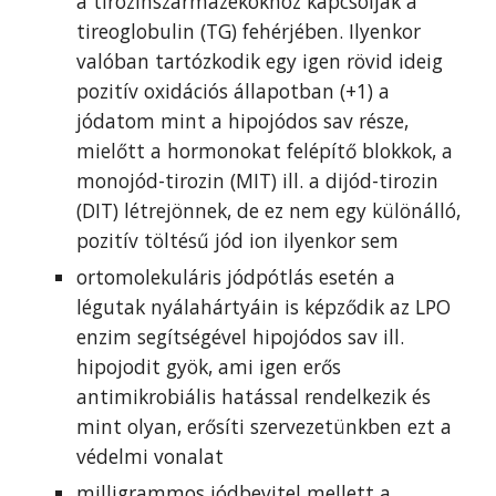
a tirozinszármazékokhoz kapcsolják a
tireoglobulin (TG) fehérjében
. Ilyenkor
valóban tartózkodik egy igen rövid ideig
pozitív oxidációs állapotban (+1) a
jódatom mint a hipojódos sav része,
mielőtt a hormonokat felépítő blokkok, a
monojód-tirozin (MIT) ill. a dijód-tirozin
(DIT) létrejönnek
, de
ez
nem egy különálló,
pozitív töltésű jód ion ilyenkor sem
ortomolekuláris jódpótlás esetén a
légutak nyálahártyáin is képződik az LPO
enzim segítségével hipojódos sav ill.
hipojodit gyök, ami igen erős
antimikrobiális hatással rendelkezik és
mint olyan, erősíti
szervezetünkben
ezt a
védelmi vonalat
milligrammos jódbevit
el mellett a