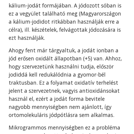
kálium-jodát formájában. A jódozott sóban is
ez a vegyület található meg (Magyarországon
a kálium-jodidot ritkábban használják erre a
célra), ill. készételek, felvágottak jódozására is
ezt használják.
Ahogy fent már tárgyaltuk, a jodát ionban a
jód erősen oxidált állapotban (+5) van. Ahhoz,
hogy szervezetünk használni tudja, először
jodiddá kell redukálódnia a gyomor-bél
traktusban. Ez a folyamat oxidatív terhelést
jelent a szervezetnek, vagyis antioxidánsokat
használ el,
ezért
a jodát forma bevitele
nagyobb mennyiségben nem ajánlott, így
ortomolekuláris jódpótlásra sem alkalmas.
Mikrogrammos mennyiségben ez a probléma