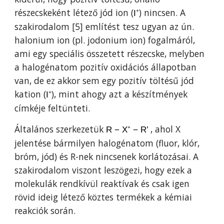
részecskeként létező jód ion (
)
nincsen
.
A
I
+
szakirodalom [5] említést tesz
ugyan
az ún.
halonium ion (pl. jodonium ion) fogalmáról,
ami egy speciális összetett részecske, melyben
a halogénatom pozitív oxidációs állapotban
van
, de ez akkor sem egy pozitív töltésű jód
kation
(
), mint ahogy azt a
készítmények
I
+
címkéj
e feltünteti
.
Általános szerkezet
ük
, ahol X
R − X
− R’
+
jelentése bármilyen halogénatom (fluor, klór,
bróm, jód) és R-nek nincsenek korlátozásai. A
szakirodalom viszont leszögezi, hogy ezek a
molekulák rendkívül reaktívak és csak igen
rövid ideig létező köztes termékek a kémiai
reakciók során.