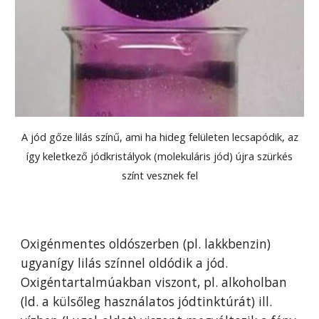
A jód gőze lilás színű, ami ha hideg felületen lecsapódik, az
így keletkező jódkristályok (molekuláris jód) újra szürkés
színt vesznek fel
Oxigénmentes oldószerben (pl. lakkbenzin)
ugyanígy lilás színnel oldódik a jód.
Oxigéntartalmúak
ban viszont, pl.
alkoholban
(
ld. a külsőleg használatos jódtinktúr
át)
ill.