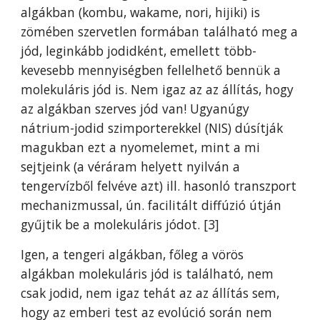
algákban (kombu, wakame, nori, hijiki) is
zömében szervetlen formában található meg a
jód, leginkább jodidként, emellett több-
kevesebb mennyiségben fellelhető bennük a
molekuláris jód is.
Nem igaz az az állítás, hogy
az algákban szerves jód van! Ugyanúgy
nátrium-jodid szimporterekkel (NIS) dúsítják
magukban ezt a nyomelemet, mint a mi
sejtjeink (a véráram helyett nyilván a
tengervízből felvéve azt) ill. hasonló transzport
mechanizmussal, ún. facilitált diffúzió útján
gyűjtik be a molekuláris jódot.
[3]
Igen, a tengeri algákban, főleg a vörös
algákban molekuláris jód is található, nem
csak jodid, nem igaz tehát az az állítás sem,
hogy az emberi test az evolúció során nem