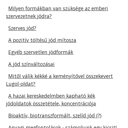
Milyen formákban van szüksége az emberi
szervezetnek jódra?
Szerves jód?
A pozitív töltésű jód mítosza
Egyéb szervetlen jódformák
A jód színváltozásai
Mitől válik kékké a keményítővel összekevert
Lugol-oldat?
A hazai kereskedelmben kapható kék
jódoldatok összetétele, koncentrációja
Bioaktív, biotranszformált, szelíd jód (?)
Anyagi megfontolások - számoljunk egy kicsit!