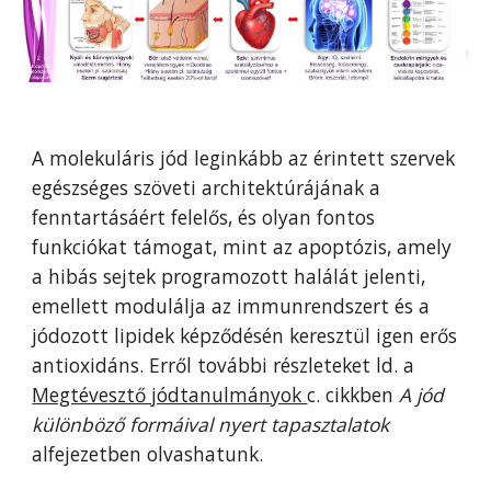
A molekuláris jód leginkább az érintett szervek
egészséges szöveti architektúr
ájának a
fenntartásáért felelős, és olyan fontos
funkciókat támogat, mint az apoptózis, amely
a hibás sejtek programozott halál
át jelenti
,
emellett modulálja az immunrendszert
és
a
jódozott lipidek képződésén keresztül igen erős
antioxidáns.
Erről t
ovábbi részleteket ld. a
Megtévesztő jódtanulmányok
c. cikkben
A jód
különböző formáival nyert tapasztalatok
a
lfejezetben olvashatunk.