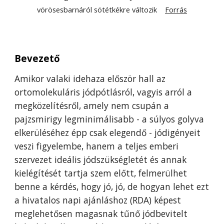
vörösesbarnáról sötétkékre változik
Forrás
Bevezető
Amikor valaki idehaza először hall az
ortomolekuláris jódpótlásról, vagyis arról a
megközelítésről, amely nem csupán a
pajzsmirigy legminimálisabb - a súlyos golyva
elkerüléséhez épp csak elegendő - jódigényeit
veszi figyelembe, hanem a teljes emberi
szervezet ideális jódszükségletét és annak
kielégítését tartja szem előtt, felmerülhet
benne a kérdés, hogy jó, jó, de hogyan lehet ezt
a hivatalos napi ajánláshoz (RDA) képest
meglehetősen magasnak tűnő jódbevitelt