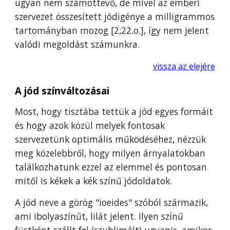
ugyan nem számottevő, de mivel az emberi
szervezet összesített jódigénye a milligrammos
tartományban mozog
[2
;
22.o.]
, így nem jelent
valódi megoldást számunkra.
vissza az elejére
A jód színváltozásai
Most, hogy tisztába tettük a jód egyes formáit
és hogy azok közül melyek fontosak
szervezetünk optimális működéséhez, nézzük
meg közelebbről, hogy milyen árnyalatokban
találkozhatunk ezzel az elemmel és pontosan
mitől is kékek a kék színű jódoldatok.
A jód neve a görög
"
ioeides
"
szóból származik,
ami ibolyaszínűt, lilát jelent. Ilyen színű