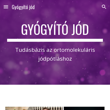
Gyógyító jód
Skip to main content
Skip to navigation
GYÓGYÍTÓ JÓD
Tudásbázis az ortomolekuláris
jódpótláshoz