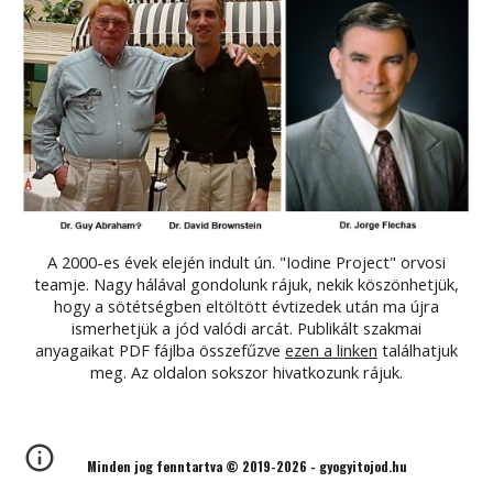
A 2000-es évek elején indult ún. "Iodine Project" orvosi
teamje. Nagy hálával gondolunk rájuk, nekik köszönhetjük,
hogy a sötétségben eltöltött évtizedek után ma újra
ismerhetjük a jód valódi arcát. P
ublikált szakmai
anyagaikat
PDF fájlba
összefűzve
ezen a linken
találhatjuk
meg. Az oldalon
sokszor
hivatkozunk rá
juk.
Minden jog fenntartva © 2019-2026 - gyogyitojod.hu